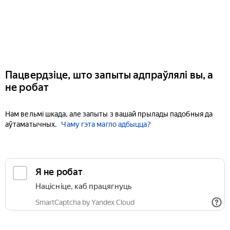
Пацвердзіце, што запыты адпраўлялі вы, а
не робат
Нам вельмі шкада, але запыты з вашай прылады падобныя да
аўтаматычных.
Чаму гэта магло адбыцца?
Я не робат
Націсніце, каб працягнуць
SmartCaptcha by Yandex Cloud