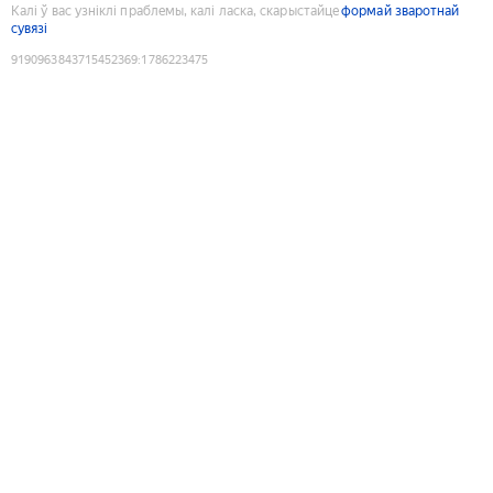
Калі ў вас узніклі праблемы, калі ласка, скарыстайце
формай зваротнай
сувязі
9190963843715452369
:
1786223475