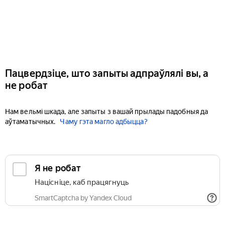
Пацвердзіце, што запыты адпраўлялі вы, а
не робат
Нам вельмі шкада, але запыты з вашай прылады падобныя да
аўтаматычных.
Чаму гэта магло адбыцца?
Я не робат
Націсніце, каб працягнуць
SmartCaptcha by Yandex Cloud