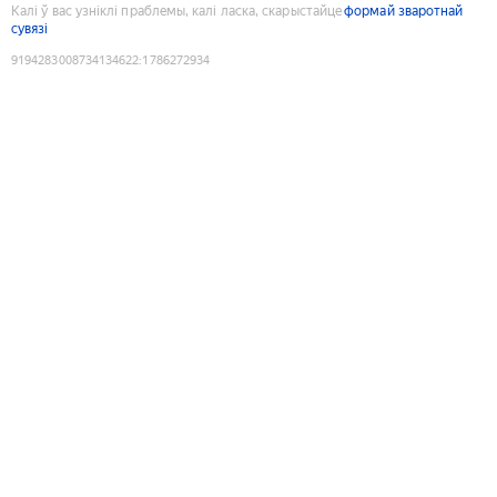
Калі ў вас узніклі праблемы, калі ласка, скарыстайце
формай зваротнай
сувязі
9194283008734134622
:
1786272934