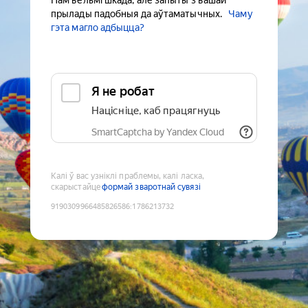
Нам вельмі шкада, але запыты з вашай
прылады падобныя да аўтаматычных.
Чаму
гэта магло адбыцца?
Я не робат
Націсніце, каб працягнуць
SmartCaptcha by Yandex Cloud
Калі ў вас узніклі праблемы, калі ласка,
скарыстайце
формай зваротнай сувязі
9190309966485826586
:
1786213732