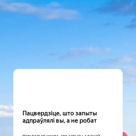
Пацвердзіце, што запыты
адпраўлялі вы, а не робат