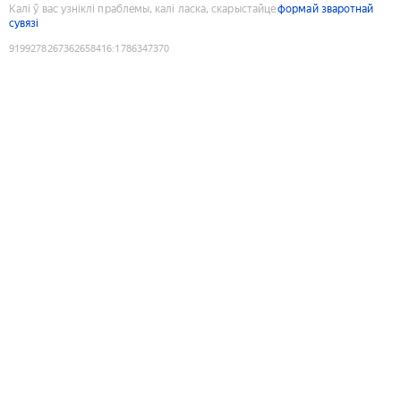
Калі ў вас узніклі праблемы, калі ласка, скарыстайце
формай зваротнай
сувязі
9199278267362658416
:
1786347370