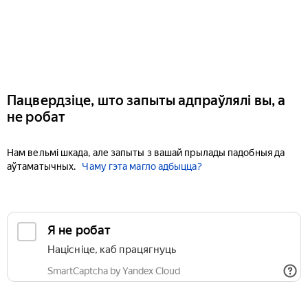
Пацвердзіце, што запыты адпраўлялі вы, а
не робат
Нам вельмі шкада, але запыты з вашай прылады падобныя да
аўтаматычных.
Чаму гэта магло адбыцца?
Я не робат
Націсніце, каб працягнуць
SmartCaptcha by Yandex Cloud