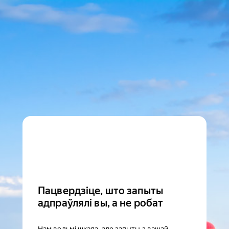
Пацвердзіце, што запыты
адпраўлялі вы, а не робат