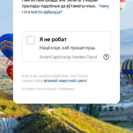
Нам вельмі шкада, але запыты з вашай
прылады падобныя да аўтаматычных.
Чаму
гэта магло адбыцца?
Я не робат
Націсніце, каб працягнуць
SmartCaptcha by Yandex Cloud
Калі ў вас узніклі праблемы, калі ласка,
скарыстайце
формай зваротнай сувязі
9173883170155440632
:
1785968953