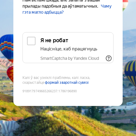
Нам вельмі шкада, але запыты з вашай
прылады падобныя да аўтаматычных.
Чаму
гэта магло адбыцца?
Я не робат
Націсніце, каб працягнуць
SmartCaptcha by Yandex Cloud
Калі ў вас узніклі праблемы, калі ласка,
скарыстайце
формай зваротнай сувязі
9189179749665266237
:
1786196890