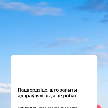
Пацвердзіце, што запыты
адпраўлялі вы, а не робат