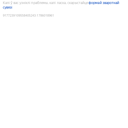
Калі ў вас узніклі праблемы, калі ласка, скарыстайце
формай зваротнай
сувязі
9177239109558405243
:
1786018961