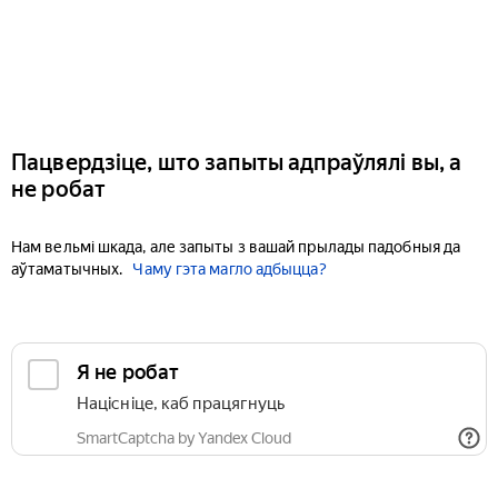
Пацвердзіце, што запыты адпраўлялі вы, а
не робат
Нам вельмі шкада, але запыты з вашай прылады падобныя да
аўтаматычных.
Чаму гэта магло адбыцца?
Я не робат
Націсніце, каб працягнуць
SmartCaptcha by Yandex Cloud