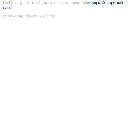
Калі ў вас узніклі праблемы, калі ласка, скарыстайце
формай зваротнай
сувязі
9190062994053307909
:
1786210051