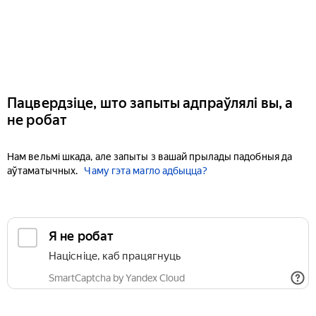
Пацвердзіце, што запыты адпраўлялі вы, а
не робат
Нам вельмі шкада, але запыты з вашай прылады падобныя да
аўтаматычных.
Чаму гэта магло адбыцца?
Я не робат
Націсніце, каб працягнуць
SmartCaptcha by Yandex Cloud