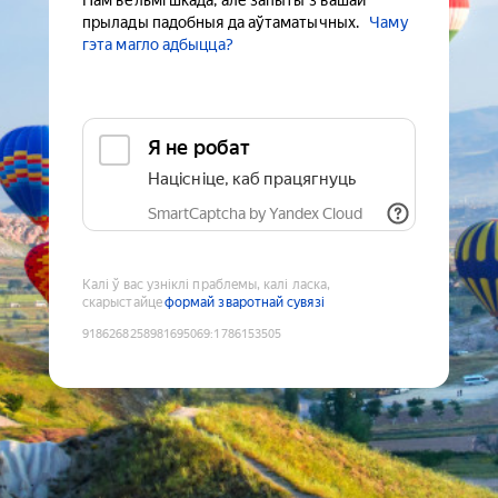
Нам вельмі шкада, але запыты з вашай
прылады падобныя да аўтаматычных.
Чаму
гэта магло адбыцца?
Я не робат
Націсніце, каб працягнуць
SmartCaptcha by Yandex Cloud
Калі ў вас узніклі праблемы, калі ласка,
скарыстайце
формай зваротнай сувязі
9186268258981695069
:
1786153505