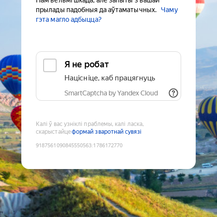
Нам вельмі шкада, але запыты з вашай
прылады падобныя да аўтаматычных.
Чаму
гэта магло адбыцца?
Я не робат
Націсніце, каб працягнуць
SmartCaptcha by Yandex Cloud
Калі ў вас узніклі праблемы, калі ласка,
скарыстайце
формай зваротнай сувязі
9187561090845550563
:
1786172770