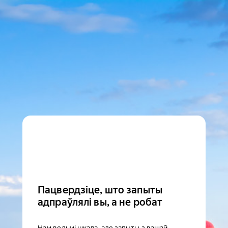
Пацвердзіце, што запыты
адпраўлялі вы, а не робат