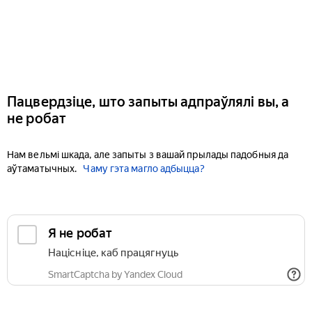
Пацвердзіце, што запыты адпраўлялі вы, а
не робат
Нам вельмі шкада, але запыты з вашай прылады падобныя да
аўтаматычных.
Чаму гэта магло адбыцца?
Я не робат
Націсніце, каб працягнуць
SmartCaptcha by Yandex Cloud