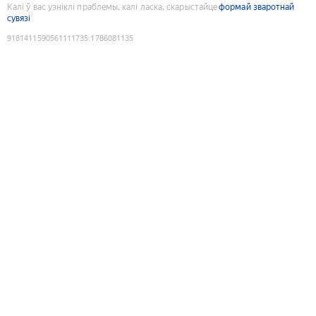
Калі ў вас узніклі праблемы, калі ласка, скарыстайце
формай зваротнай
сувязі
9181411590561111735
:
1786081135