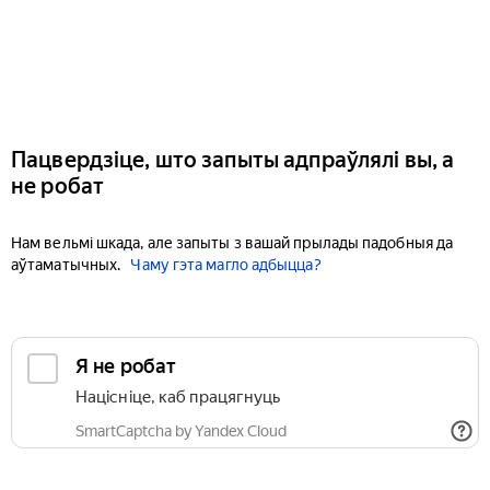
Пацвердзіце, што запыты адпраўлялі вы, а
не робат
Нам вельмі шкада, але запыты з вашай прылады падобныя да
аўтаматычных.
Чаму гэта магло адбыцца?
Я не робат
Націсніце, каб працягнуць
SmartCaptcha by Yandex Cloud