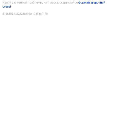
Калі ў вас узніклі праблемы, калі ласка, скарыстайце
формай зваротнай
сувязі
9198392472232536760
:
1786334170