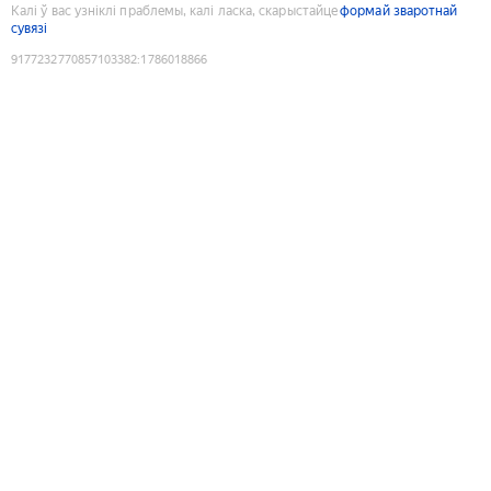
Калі ў вас узніклі праблемы, калі ласка, скарыстайце
формай зваротнай
сувязі
9177232770857103382
:
1786018866