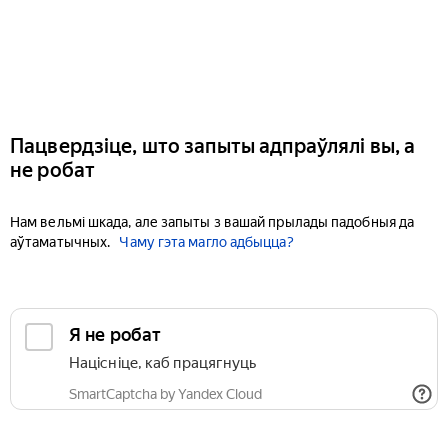
Пацвердзіце, што запыты адпраўлялі вы, а
не робат
Нам вельмі шкада, але запыты з вашай прылады падобныя да
аўтаматычных.
Чаму гэта магло адбыцца?
Я не робат
Націсніце, каб працягнуць
SmartCaptcha by Yandex Cloud