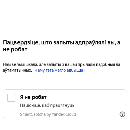
Пацвердзіце, што запыты адпраўлялі вы, а
не робат
Нам вельмі шкада, але запыты з вашай прылады падобныя да
аўтаматычных.
Чаму гэта магло адбыцца?
Я не робат
Націсніце, каб працягнуць
SmartCaptcha by Yandex Cloud