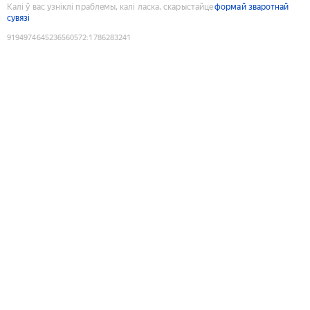
Калі ў вас узніклі праблемы, калі ласка, скарыстайце
формай зваротнай
сувязі
9194974645236560572
:
1786283241