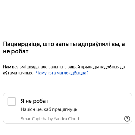
Пацвердзіце, што запыты адпраўлялі вы, а
не робат
Нам вельмі шкада, але запыты з вашай прылады падобныя да
аўтаматычных.
Чаму гэта магло адбыцца?
Я не робат
Націсніце, каб працягнуць
SmartCaptcha by Yandex Cloud