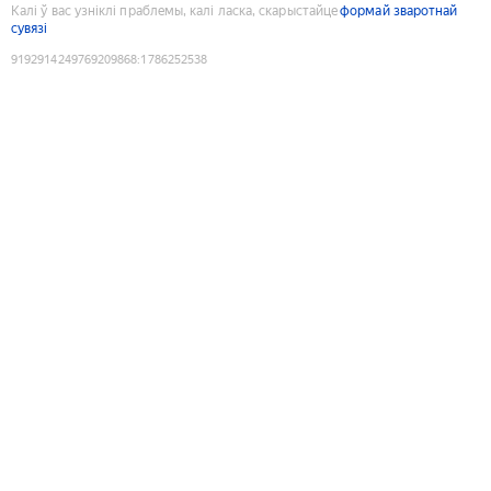
Калі ў вас узніклі праблемы, калі ласка, скарыстайце
формай зваротнай
сувязі
9192914249769209868
:
1786252538