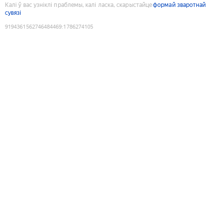
Калі ў вас узніклі праблемы, калі ласка, скарыстайце
формай зваротнай
сувязі
9194361562746484469
:
1786274105