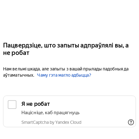
Пацвердзіце, што запыты адпраўлялі вы, а
не робат
Нам вельмі шкада, але запыты з вашай прылады падобныя да
аўтаматычных.
Чаму гэта магло адбыцца?
Я не робат
Націсніце, каб працягнуць
SmartCaptcha by Yandex Cloud