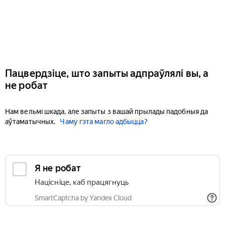
Пацвердзіце, што запыты адпраўлялі вы, а
не робат
Нам вельмі шкада, але запыты з вашай прылады падобныя да
аўтаматычных.
Чаму гэта магло адбыцца?
Я не робат
Націсніце, каб працягнуць
SmartCaptcha by Yandex Cloud