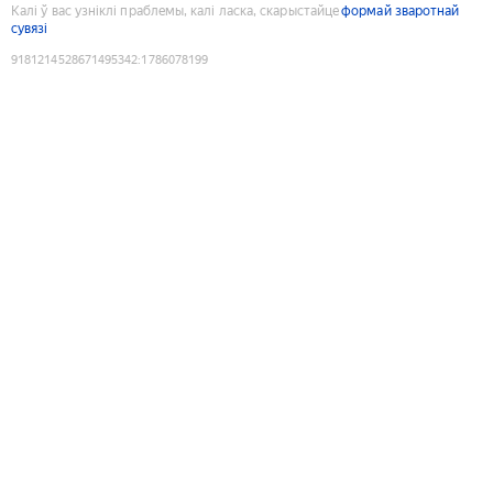
Калі ў вас узніклі праблемы, калі ласка, скарыстайце
формай зваротнай
сувязі
9181214528671495342
:
1786078199