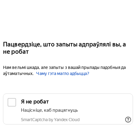
Пацвердзіце, што запыты адпраўлялі вы, а
не робат
Нам вельмі шкада, але запыты з вашай прылады падобныя да
аўтаматычных.
Чаму гэта магло адбыцца?
Я не робат
Націсніце, каб працягнуць
SmartCaptcha by Yandex Cloud