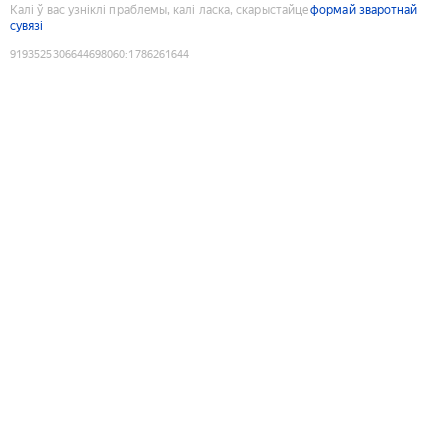
Калі ў вас узніклі праблемы, калі ласка, скарыстайце
формай зваротнай
сувязі
9193525306644698060
:
1786261644