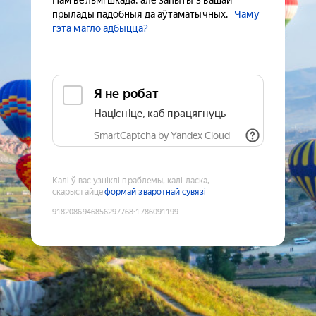
Нам вельмі шкада, але запыты з вашай
прылады падобныя да аўтаматычных.
Чаму
гэта магло адбыцца?
Я не робат
Націсніце, каб працягнуць
SmartCaptcha by Yandex Cloud
Калі ў вас узніклі праблемы, калі ласка,
скарыстайце
формай зваротнай сувязі
9182086946856297768
:
1786091199