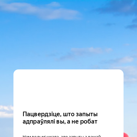
Пацвердзіце, што запыты
адпраўлялі вы, а не робат