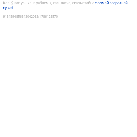
Калі ў вас узніклі праблемы, калі ласка, скарыстайце
формай зваротнай
сувязі
9184594856843042083
:
1786128570