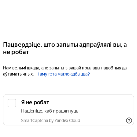
Пацвердзіце, што запыты адпраўлялі вы, а
не робат
Нам вельмі шкада, але запыты з вашай прылады падобныя да
аўтаматычных.
Чаму гэта магло адбыцца?
Я не робат
Націсніце, каб працягнуць
SmartCaptcha by Yandex Cloud