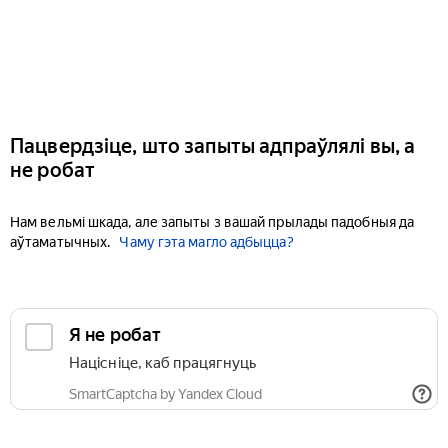
Пацвердзіце, што запыты адпраўлялі вы, а
не робат
Нам вельмі шкада, але запыты з вашай прылады падобныя да
аўтаматычных.
Чаму гэта магло адбыцца?
Я не робат
Націсніце, каб працягнуць
SmartCaptcha by Yandex Cloud