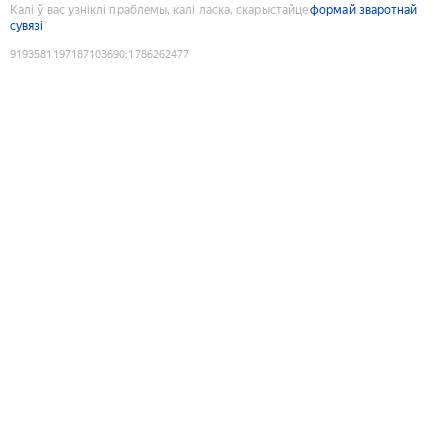
Калі ў вас узніклі праблемы, калі ласка, скарыстайце
формай зваротнай
сувязі
9193581197187103690
:
1786262477