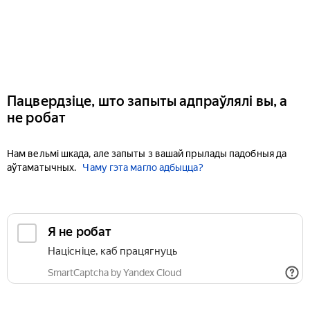
Пацвердзіце, што запыты адпраўлялі вы, а
не робат
Нам вельмі шкада, але запыты з вашай прылады падобныя да
аўтаматычных.
Чаму гэта магло адбыцца?
Я не робат
Націсніце, каб працягнуць
SmartCaptcha by Yandex Cloud