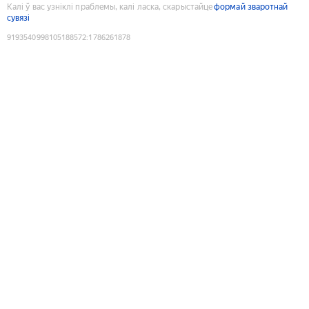
Калі ў вас узніклі праблемы, калі ласка, скарыстайце
формай зваротнай
сувязі
9193540998105188572
:
1786261878