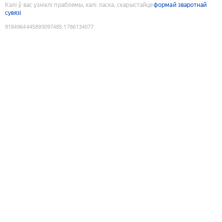
Калі ў вас узніклі праблемы, калі ласка, скарыстайце
формай зваротнай
сувязі
9184964445893097485
:
1786134077