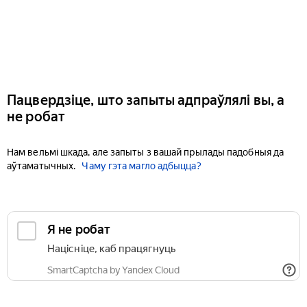
Пацвердзіце, што запыты адпраўлялі вы, а
не робат
Нам вельмі шкада, але запыты з вашай прылады падобныя да
аўтаматычных.
Чаму гэта магло адбыцца?
Я не робат
Націсніце, каб працягнуць
SmartCaptcha by Yandex Cloud