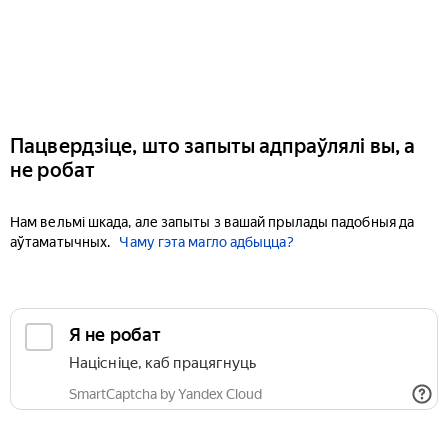
Пацвердзіце, што запыты адпраўлялі вы, а
не робат
Нам вельмі шкада, але запыты з вашай прылады падобныя да
аўтаматычных.
Чаму гэта магло адбыцца?
Я не робат
Націсніце, каб працягнуць
SmartCaptcha by Yandex Cloud