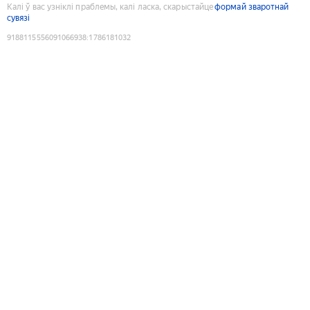
Калі ў вас узніклі праблемы, калі ласка, скарыстайце
формай зваротнай
сувязі
9188115556091066938
:
1786181032