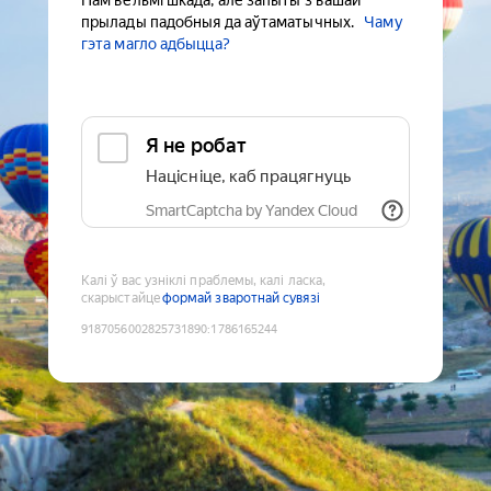
Нам вельмі шкада, але запыты з вашай
прылады падобныя да аўтаматычных.
Чаму
гэта магло адбыцца?
Я не робат
Націсніце, каб працягнуць
SmartCaptcha by Yandex Cloud
Калі ў вас узніклі праблемы, калі ласка,
скарыстайце
формай зваротнай сувязі
9187056002825731890
:
1786165244