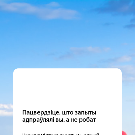
Пацвердзіце, што запыты
адпраўлялі вы, а не робат