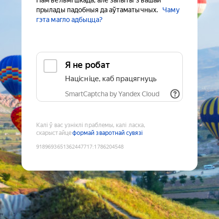
Нам вельмі шкада, але запыты з вашай
прылады падобныя да аўтаматычных.
Чаму
гэта магло адбыцца?
Я не робат
Націсніце, каб працягнуць
SmartCaptcha by Yandex Cloud
Калі ў вас узніклі праблемы, калі ласка,
скарыстайце
формай зваротнай сувязі
9189693651362447717
:
1786204548