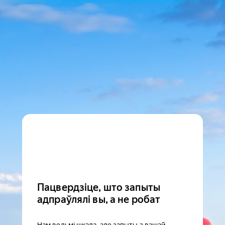
Пацвердзіце, што запыты
адпраўлялі вы, а не робат