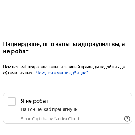
Пацвердзіце, што запыты адпраўлялі вы, а
не робат
Нам вельмі шкада, але запыты з вашай прылады падобныя да
аўтаматычных.
Чаму гэта магло адбыцца?
Я не робат
Націсніце, каб працягнуць
SmartCaptcha by Yandex Cloud