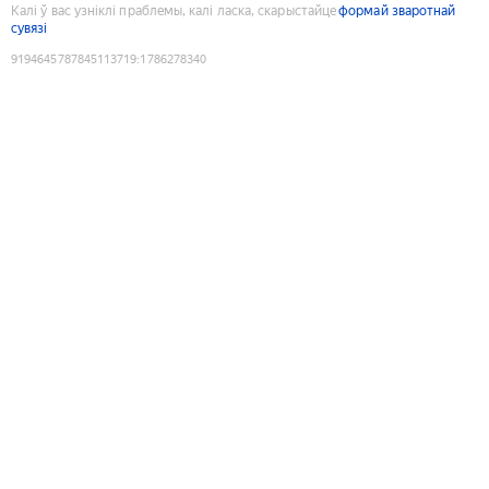
Калі ў вас узніклі праблемы, калі ласка, скарыстайце
формай зваротнай
сувязі
9194645787845113719
:
1786278340