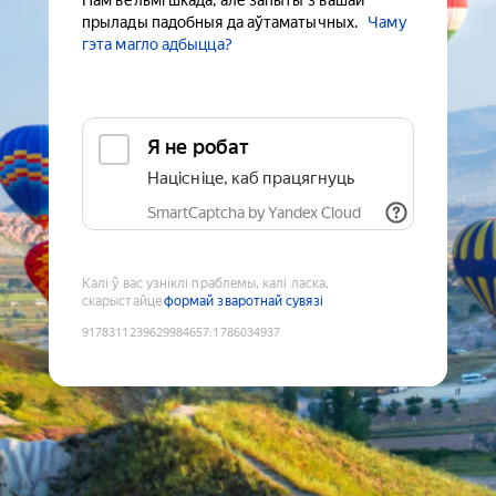
Нам вельмі шкада, але запыты з вашай
прылады падобныя да аўтаматычных.
Чаму
гэта магло адбыцца?
Я не робат
Націсніце, каб працягнуць
SmartCaptcha by Yandex Cloud
Калі ў вас узніклі праблемы, калі ласка,
скарыстайце
формай зваротнай сувязі
9178311239629984657
:
1786034937