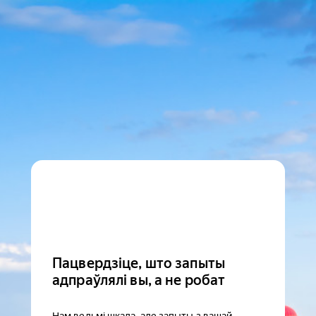
Пацвердзіце, што запыты
адпраўлялі вы, а не робат