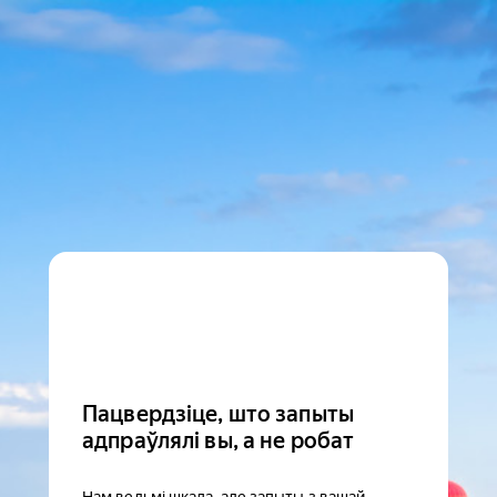
Пацвердзіце, што запыты
адпраўлялі вы, а не робат