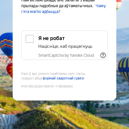
Нам вельмі шкада, але запыты з вашай
прылады падобныя да аўтаматычных.
Чаму
гэта магло адбыцца?
Я не робат
Націсніце, каб працягнуць
SmartCaptcha by Yandex Cloud
Калі ў вас узніклі праблемы, калі ласка,
скарыстайце
формай зваротнай сувязі
9181395262841489191
:
1786080892