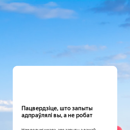
Пацвердзіце, што запыты
адпраўлялі вы, а не робат