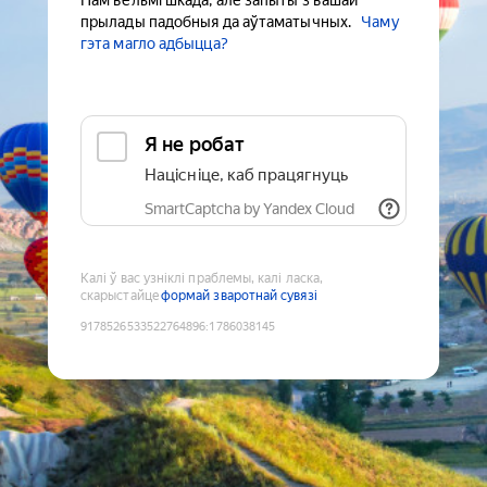
Нам вельмі шкада, але запыты з вашай
прылады падобныя да аўтаматычных.
Чаму
гэта магло адбыцца?
Я не робат
Націсніце, каб працягнуць
SmartCaptcha by Yandex Cloud
Калі ў вас узніклі праблемы, калі ласка,
скарыстайце
формай зваротнай сувязі
9178526533522764896
:
1786038145