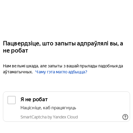
Пацвердзіце, што запыты адпраўлялі вы, а
не робат
Нам вельмі шкада, але запыты з вашай прылады падобныя да
аўтаматычных.
Чаму гэта магло адбыцца?
Я не робат
Націсніце, каб працягнуць
SmartCaptcha by Yandex Cloud