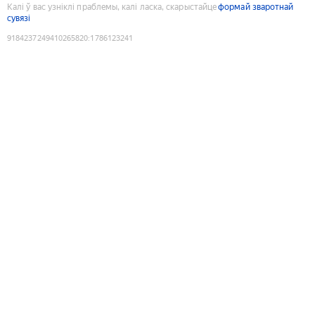
Калі ў вас узніклі праблемы, калі ласка, скарыстайце
формай зваротнай
сувязі
9184237249410265820
:
1786123241