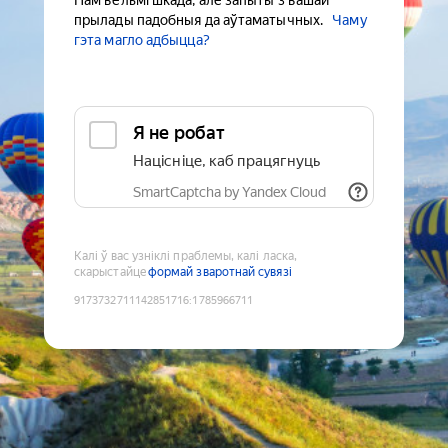
Нам вельмі шкада, але запыты з вашай
прылады падобныя да аўтаматычных.
Чаму
гэта магло адбыцца?
Я не робат
Націсніце, каб працягнуць
SmartCaptcha by Yandex Cloud
Калі ў вас узніклі праблемы, калі ласка,
скарыстайце
формай зваротнай сувязі
9173732711142851716
:
1785966711