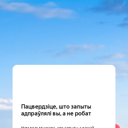
Пацвердзіце, што запыты
адпраўлялі вы, а не робат