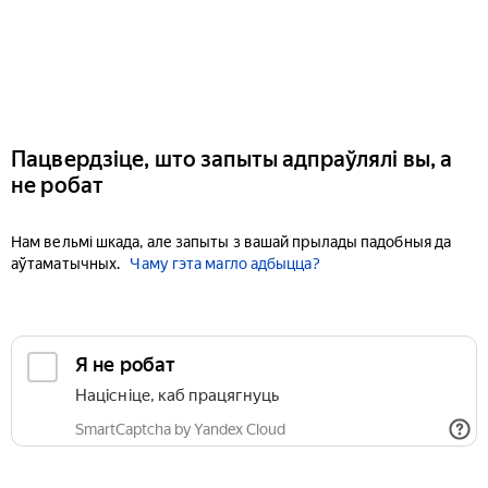
Пацвердзіце, што запыты адпраўлялі вы, а
не робат
Нам вельмі шкада, але запыты з вашай прылады падобныя да
аўтаматычных.
Чаму гэта магло адбыцца?
Я не робат
Націсніце, каб працягнуць
SmartCaptcha by Yandex Cloud