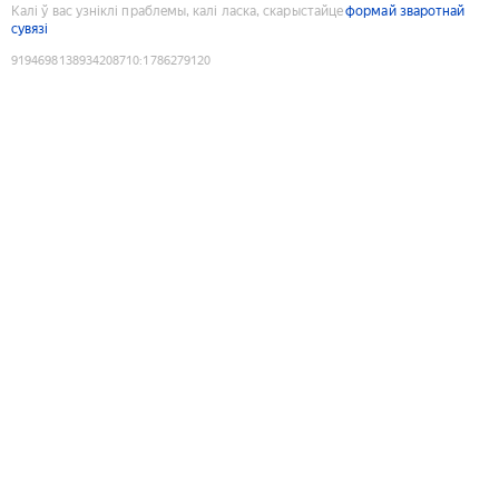
Калі ў вас узніклі праблемы, калі ласка, скарыстайце
формай зваротнай
сувязі
9194698138934208710
:
1786279120