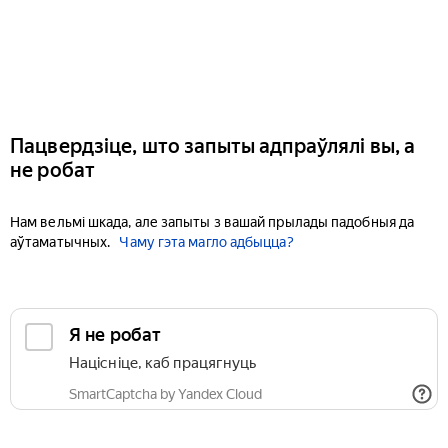
Пацвердзіце, што запыты адпраўлялі вы, а
не робат
Нам вельмі шкада, але запыты з вашай прылады падобныя да
аўтаматычных.
Чаму гэта магло адбыцца?
Я не робат
Націсніце, каб працягнуць
SmartCaptcha by Yandex Cloud