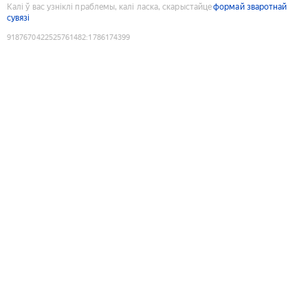
Калі ў вас узніклі праблемы, калі ласка, скарыстайце
формай зваротнай
сувязі
9187670422525761482
:
1786174399