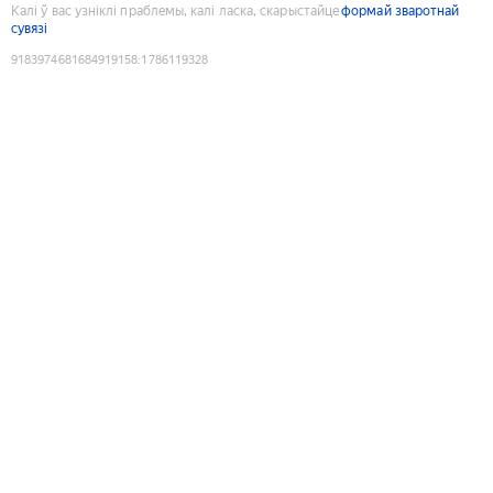
Калі ў вас узніклі праблемы, калі ласка, скарыстайце
формай зваротнай
сувязі
9183974681684919158
:
1786119328