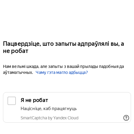
Пацвердзіце, што запыты адпраўлялі вы, а
не робат
Нам вельмі шкада, але запыты з вашай прылады падобныя да
аўтаматычных.
Чаму гэта магло адбыцца?
Я не робат
Націсніце, каб працягнуць
SmartCaptcha by Yandex Cloud