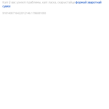
Калі ў вас узніклі праблемы, калі ласка, скарыстайце
формай зваротнай
сувязі
9181408716422012146
:
1786081093