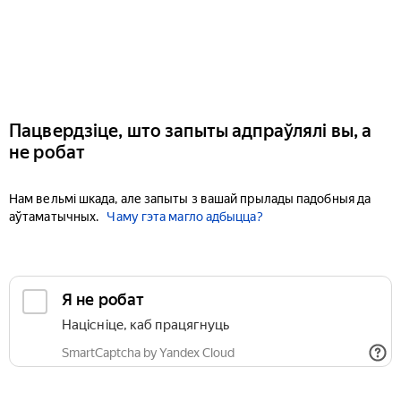
Пацвердзіце, што запыты адпраўлялі вы, а
не робат
Нам вельмі шкада, але запыты з вашай прылады падобныя да
аўтаматычных.
Чаму гэта магло адбыцца?
Я не робат
Націсніце, каб працягнуць
SmartCaptcha by Yandex Cloud