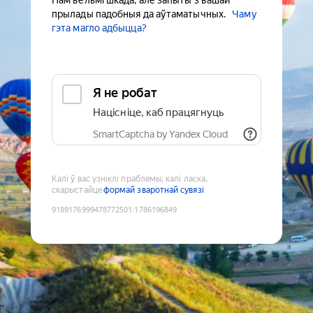
Нам вельмі шкада, але запыты з вашай
прылады падобныя да аўтаматычных.
Чаму
гэта магло адбыцца?
Я не робат
Націсніце, каб працягнуць
SmartCaptcha by Yandex Cloud
Калі ў вас узніклі праблемы, калі ласка,
скарыстайце
формай зваротнай сувязі
9189176999478772501
:
1786196849