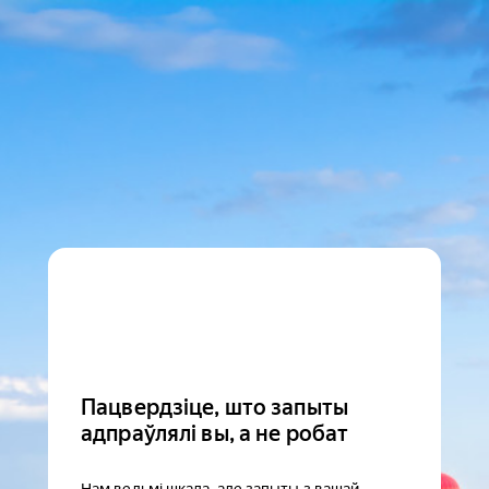
Пацвердзіце, што запыты
адпраўлялі вы, а не робат