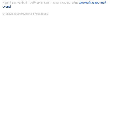
Калі ў вас узніклі праблемы, калі ласка, скарыстайце
формай зваротнай
сувязі
9198521230049828843
:
1786336089