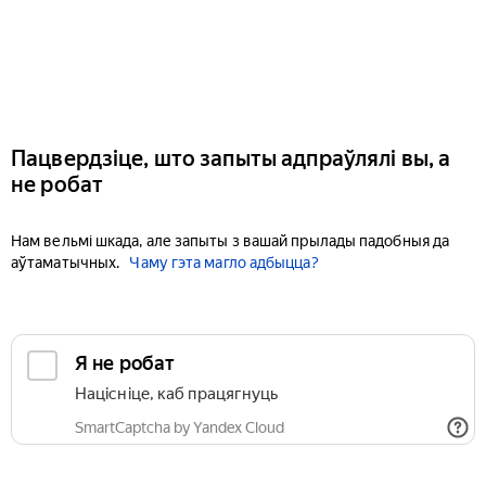
Пацвердзіце, што запыты адпраўлялі вы, а
не робат
Нам вельмі шкада, але запыты з вашай прылады падобныя да
аўтаматычных.
Чаму гэта магло адбыцца?
Я не робат
Націсніце, каб працягнуць
SmartCaptcha by Yandex Cloud