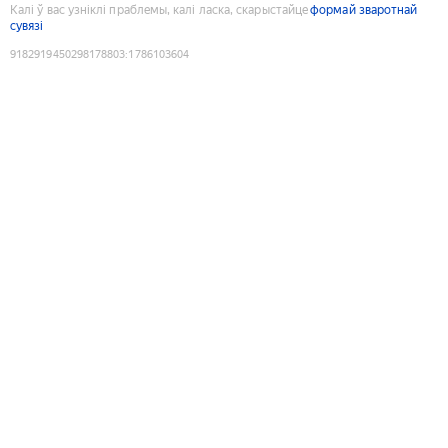
Калі ў вас узніклі праблемы, калі ласка, скарыстайце
формай зваротнай
сувязі
9182919450298178803
:
1786103604