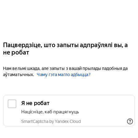
Пацвердзіце, што запыты адпраўлялі вы, а
не робат
Нам вельмі шкада, але запыты з вашай прылады падобныя да
аўтаматычных.
Чаму гэта магло адбыцца?
Я не робат
Націсніце, каб працягнуць
SmartCaptcha by Yandex Cloud