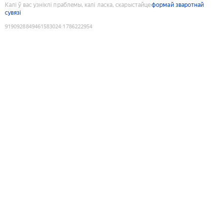
Калі ў вас узніклі праблемы, калі ласка, скарыстайце
формай зваротнай
сувязі
9190928849461583024
:
1786222954