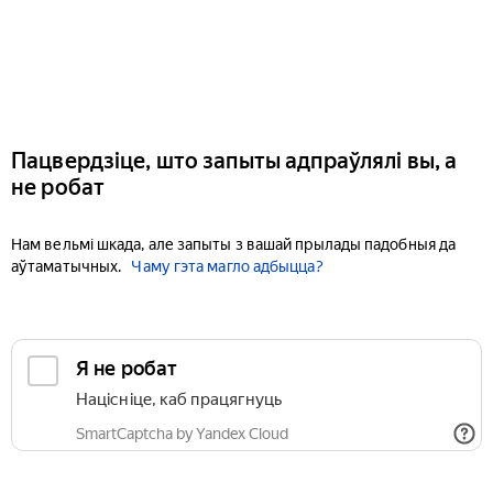
Пацвердзіце, што запыты адпраўлялі вы, а
не робат
Нам вельмі шкада, але запыты з вашай прылады падобныя да
аўтаматычных.
Чаму гэта магло адбыцца?
Я не робат
Націсніце, каб працягнуць
SmartCaptcha by Yandex Cloud