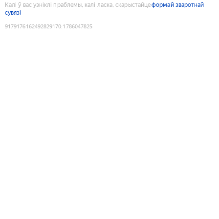
Калі ў вас узніклі праблемы, калі ласка, скарыстайце
формай зваротнай
сувязі
9179176162492829170
:
1786047825