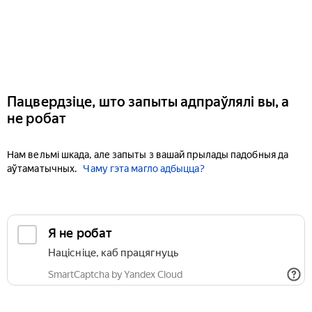
Пацвердзіце, што запыты адпраўлялі вы, а
не робат
Нам вельмі шкада, але запыты з вашай прылады падобныя да
аўтаматычных.
Чаму гэта магло адбыцца?
Я не робат
Націсніце, каб працягнуць
SmartCaptcha by Yandex Cloud