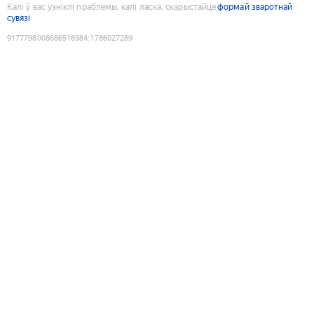
Калі ў вас узніклі праблемы, калі ласка, скарыстайце
формай зваротнай
сувязі
9177798008686516984
:
1786027289