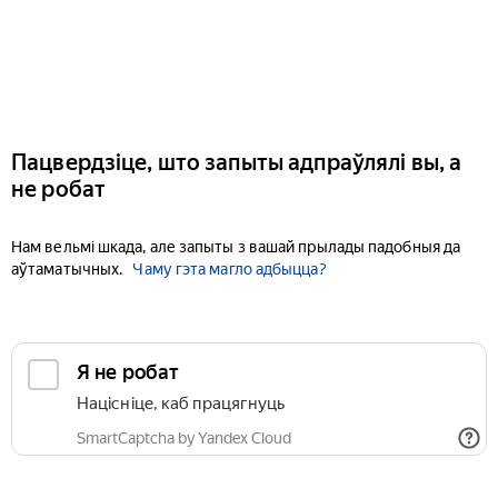
Пацвердзіце, што запыты адпраўлялі вы, а
не робат
Нам вельмі шкада, але запыты з вашай прылады падобныя да
аўтаматычных.
Чаму гэта магло адбыцца?
Я не робат
Націсніце, каб працягнуць
SmartCaptcha by Yandex Cloud