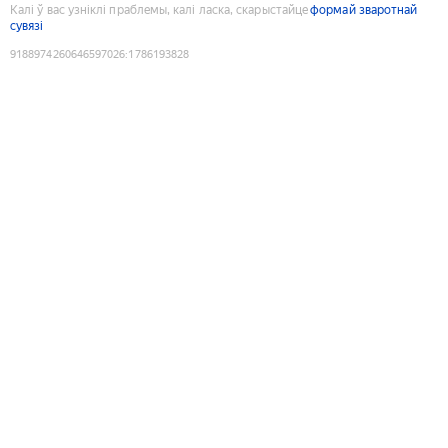
Калі ў вас узніклі праблемы, калі ласка, скарыстайце
формай зваротнай
сувязі
9188974260646597026
:
1786193828