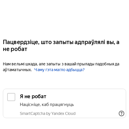
Пацвердзіце, што запыты адпраўлялі вы, а
не робат
Нам вельмі шкада, але запыты з вашай прылады падобныя да
аўтаматычных.
Чаму гэта магло адбыцца?
Я не робат
Націсніце, каб працягнуць
SmartCaptcha by Yandex Cloud