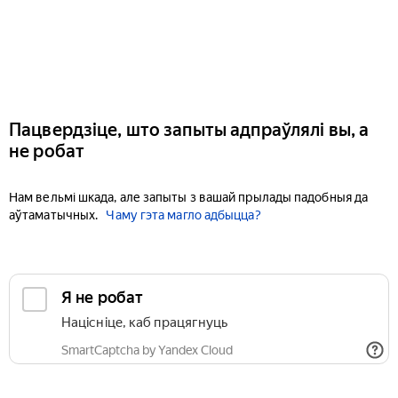
Пацвердзіце, што запыты адпраўлялі вы, а
не робат
Нам вельмі шкада, але запыты з вашай прылады падобныя да
аўтаматычных.
Чаму гэта магло адбыцца?
Я не робат
Націсніце, каб працягнуць
SmartCaptcha by Yandex Cloud