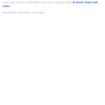
Калі ў вас узніклі праблемы, калі ласка, скарыстайце
формай зваротнай
сувязі
9182827881193957304
:
1786102240