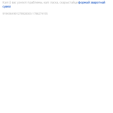
Калі ў вас узніклі праблемы, калі ласка, скарыстайце
формай зваротнай
сувязі
9194364901278928303
:
1786274155