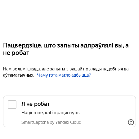
Пацвердзіце, што запыты адпраўлялі вы, а
не робат
Нам вельмі шкада, але запыты з вашай прылады падобныя да
аўтаматычных.
Чаму гэта магло адбыцца?
Я не робат
Націсніце, каб працягнуць
SmartCaptcha by Yandex Cloud