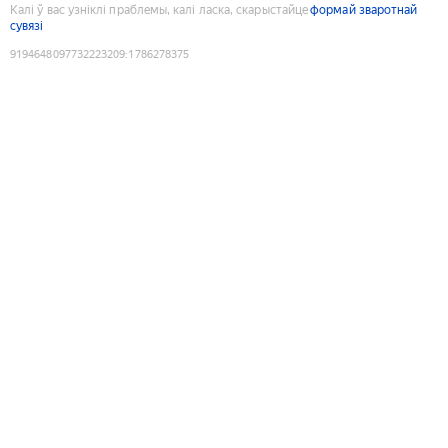
Калі ў вас узніклі праблемы, калі ласка, скарыстайце
формай зваротнай
сувязі
9194648097732223209
:
1786278375