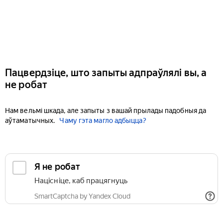
Пацвердзіце, што запыты адпраўлялі вы, а
не робат
Нам вельмі шкада, але запыты з вашай прылады падобныя да
аўтаматычных.
Чаму гэта магло адбыцца?
Я не робат
Націсніце, каб працягнуць
SmartCaptcha by Yandex Cloud