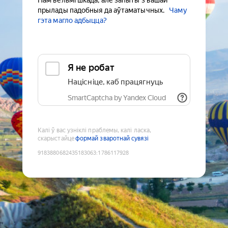
Нам вельмі шкада, але запыты з вашай
прылады падобныя да аўтаматычных.
Чаму
гэта магло адбыцца?
Я не робат
Націсніце, каб працягнуць
SmartCaptcha by Yandex Cloud
Калі ў вас узніклі праблемы, калі ласка,
скарыстайце
формай зваротнай сувязі
9183880682435183063
:
1786117928