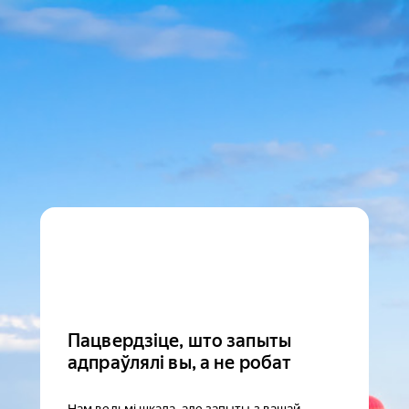
Пацвердзіце, што запыты
адпраўлялі вы, а не робат