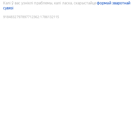
Калі ў вас узніклі праблемы, калі ласка, скарыстайце
формай зваротнай
сувязі
9184832797897712362
:
1786132115