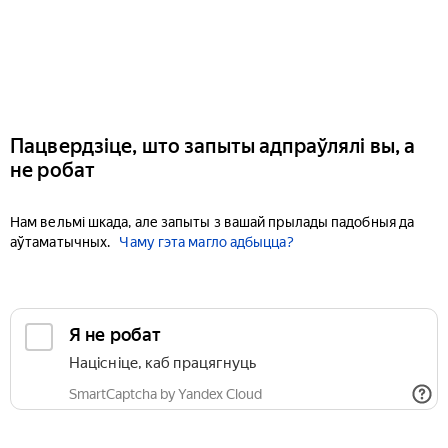
Пацвердзіце, што запыты адпраўлялі вы, а
не робат
Нам вельмі шкада, але запыты з вашай прылады падобныя да
аўтаматычных.
Чаму гэта магло адбыцца?
Я не робат
Націсніце, каб працягнуць
SmartCaptcha by Yandex Cloud