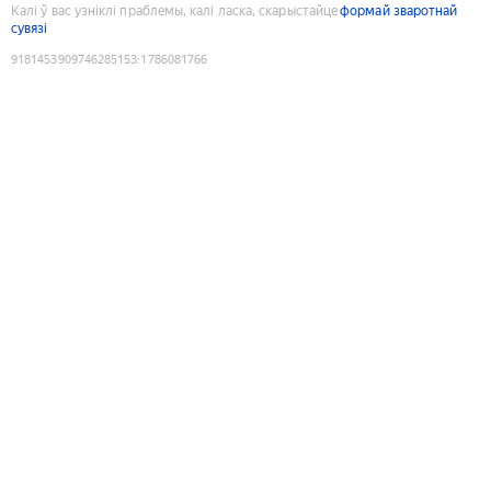
Калі ў вас узніклі праблемы, калі ласка, скарыстайце
формай зваротнай
сувязі
9181453909746285153
:
1786081766