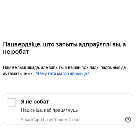
Пацвердзіце, што запыты адпраўлялі вы, а
не робат
Нам вельмі шкада, але запыты з вашай прылады падобныя да
аўтаматычных.
Чаму гэта магло адбыцца?
Я не робат
Націсніце, каб працягнуць
SmartCaptcha by Yandex Cloud