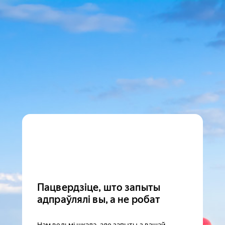
Пацвердзіце, што запыты
адпраўлялі вы, а не робат