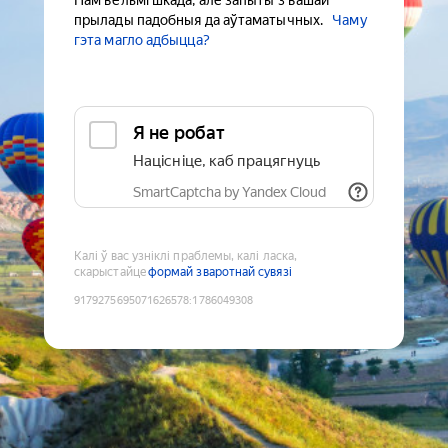
Нам вельмі шкада, але запыты з вашай
прылады падобныя да аўтаматычных.
Чаму
гэта магло адбыцца?
Я не робат
Націсніце, каб працягнуць
SmartCaptcha by Yandex Cloud
Калі ў вас узніклі праблемы, калі ласка,
скарыстайце
формай зваротнай сувязі
9179275695071626578
:
1786049308